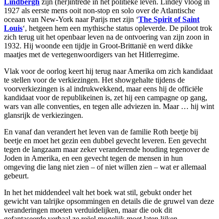
Lindbergh
zijn (her)intrede in het politieke leven. Lindey vloog in
1927 als eerste mens ooit non-stop en solo over de Atlantische
oceaan van New-York naar Parijs met zijn ‘
The Spirit of Saint
Louis
‘, hetgeen hem een mythische status opleverde. De piloot trok
zich terug uit het openbaar leven na de ontvoering van zijn zoon in
1932. Hij woonde een tijdje in Groot-Brittanië en werd dikke
maatjes met de vertegenwoordigers van het Hitlerregime.
Vlak voor de oorlog keert hij terug naar Amerika om zich kandidaat
te stellen voor de verkiezingen. Het showgehalte tijdens de
voorverkiezingen is al indrukwekkend, maar eens hij de officiële
kandidaat voor de republikeinen is, zet hij een campagne op gang,
wars van alle conventies, en tegen alle adviezen in. Maar … hij wint
glansrijk de verkiezingen.
En vanaf dan verandert het leven van de familie Roth beetje bij
beetje en moet het gezin een dubbel gevecht leveren. Een gevecht
tegen de langzaam maar zeker veranderende houding tegenover de
Joden in Amerika, en een gevecht tegen de mensen in hun
omgeving die lang niet zien – of niet willen zien – wat er allemaal
gebeurt.
In het het middendeel valt het boek wat stil, gebukt onder het
gewicht van talrijke opsommingen en details die de gruwel van deze
veranderingen moeten verduidelijken, maar die ook dit
gefantaseerde verhaal ze reëel mogelijk moet laten lijken.