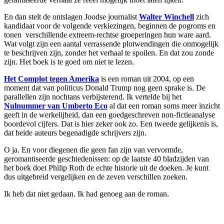
En dan stelt de ontslagen Joodse journalist
Walter Winchell
zich
kandidaat voor de volgende verkiezingen, beginnen de pogroms en
tonen verschillende extreem-rechtse groeperingen hun ware aard.
Wat volgt zijn een aantal verrassende plotwendingen die onmogelijk
te beschrijven zijn, zonder het verhaal te spoilen. En dat zou zonde
zijn. Het boek is te goed om niet te lezen.
Het Complot tegen Amerika
is een roman uit 2004, op een
moment dat van politicus Donald Trump nog geen sprake is. De
parallellen zijn nochtans verbijsterend. Ik vertelde bij het
Nulnummer van Umberto Eco
al dat een roman soms meer inzicht
geeft in de werkelijheid, dan een goedgeschreven non-fictieanalyse
boordevol cijfers. Dat is hier zeker ook zo. Een tweede gelijkenis is,
dat beide auteurs begenadigde schrijvers zijn.
O ja. En voor diegenen die geen fan zijn van vervormde,
geromantiseerde geschiedenissen: op de laatste 40 bladzijden van
het boek doet Philip Roth de echte historie uit de doeken. Je kunt
dus uitgebreid vergelijken en de zeven verschillen zoeken.
Ik heb dat niet gedaan. Ik had genoeg aan de roman.